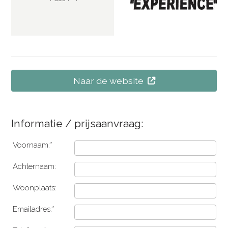
Naar de website
Informatie / prijsaanvraag:
Voornaam:*
Achternaam:
Woonplaats:
Emailadres:*