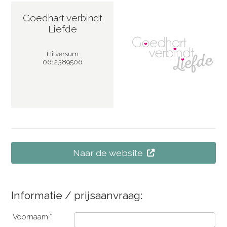
Goedhart verbindt
Liefde
Hilversum
0612389506
Naar de website
Informatie / prijsaanvraag:
Voornaam:*