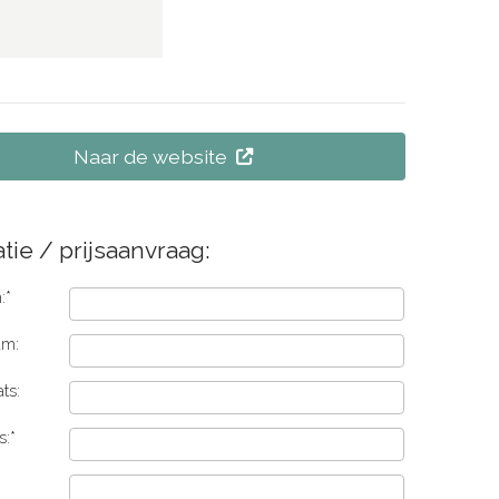
Naar de website
tie / prijsaanvraag:
:*
am:
ts:
s:*