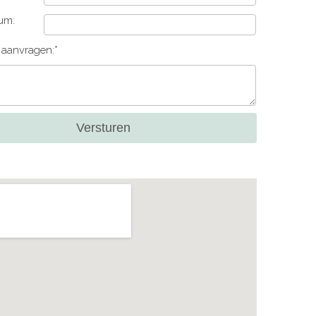
um:
e aanvragen:*