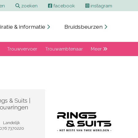
ren
zoeken
facebook
instagram
iratie & informatie
Bruidsbeurzen
Trouwvervoer
Trouwambtenaar
Meer
ngs & Suits |
rouwringen
Landelijk
076 7370220