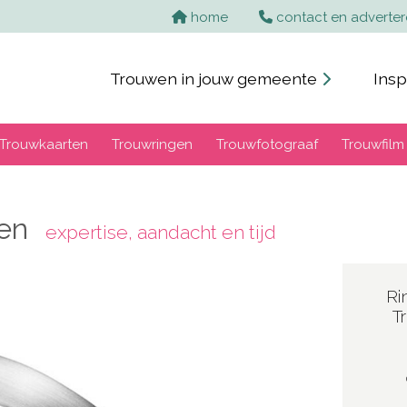
home
contact en adverte
Trouwen in jouw gemeente
Insp
Trouwkaarten
Trouwringen
Trouwfotograaf
Trouwfilm
gen
expertise, aandacht en tijd
Ri
T