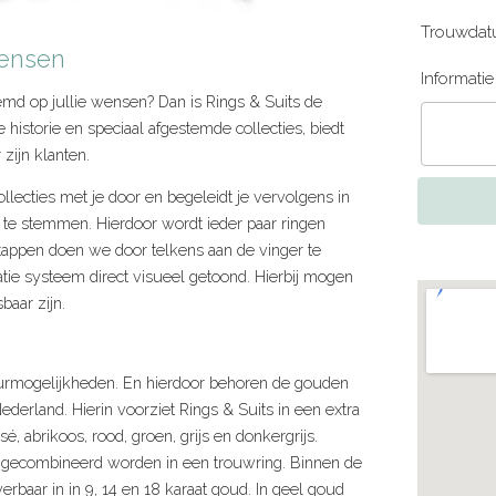
Trouwdat
wensen
Informati
emd op jullie wensen? Dan is Rings & Suits de
e historie en speciaal afgestemde collecties, biedt
zijn klanten.
llecties met je door en begeleidt je vervolgens in
 te stemmen. Hierdoor wordt ieder paar ringen
tappen doen we door telkens aan de vinger te
atie systeem direct visueel getoond. Hierbij mogen
baar zijn.
urmogelijkheden. En hierdoor behoren de gouden
derland. Hierin voorziet Rings & Suits in een extra
sé, abrikoos, rood, groen, grijs en donkergrijs.
r gecombineerd worden in een trouwring. Binnen de
erbaar in in 9, 14 en 18 karaat goud. In geel goud