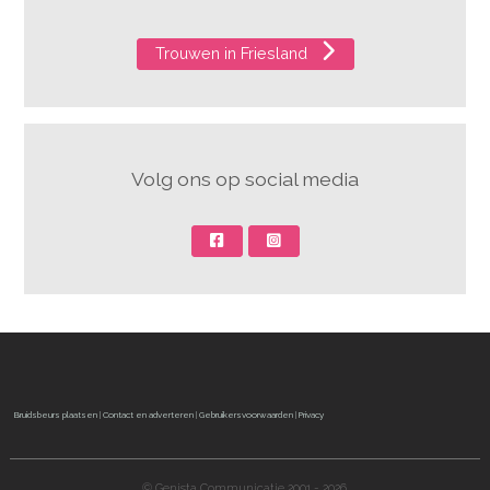
Trouwen in Friesland
Volg ons op social media
Bruidsbeurs plaatsen
|
Contact en adverteren
|
Gebruikersvoorwaarden
|
Privacy
© Genista Communicatie 2001 - 2026