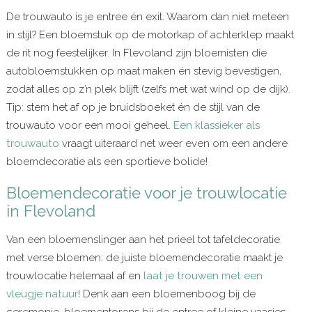
De trouwauto is je entree én exit. Waarom dan niet meteen
in stijl? Een bloemstuk op de motorkap of achterklep maakt
de rit nog feestelijker. In Flevoland zijn bloemisten die
autobloemstukken op maat maken én stevig bevestigen,
zodat alles op z’n plek blijft (zelfs met wat wind op de dijk).
Tip: stem het af op je bruidsboeket én de stijl van de
trouwauto voor een mooi geheel.
Een klassieker als
trouwauto
vraagt uiteraard net weer even om een andere
bloemdecoratie als een sportieve bolide!
Bloemendecoratie voor je trouwlocatie
in Flevoland
Van een bloemenslinger aan het prieel tot tafeldecoratie
met verse bloemen: de juiste bloemendecoratie maakt je
trouwlocatie helemaal af en
laat je trouwen met een
vleugje natuur
! Denk aan een bloemenboog bij de