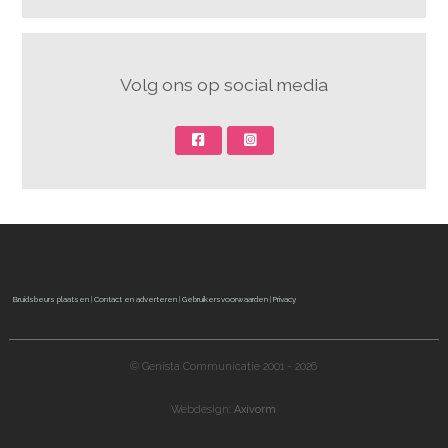
Volg ons op social media
Bruidsbeurs plaatsen
|
Contact en adverteren
|
Gebruikersvoorwaarden
|
Privacy
© Genista Communicatie 2001 - 2026
Webdesign:
Axivorm